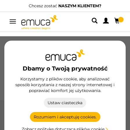
NTEM?
Posiadamy wyspecjalizowanych dystrybut
Przełącz
nawigację
Szuflady
Prowadnice
Zawiasy
Szafy
Systemy przesuwne
Kuchnia
Montaż
Dbamy o Twoją prywatność
Oświetlenie
Uchwyty
Podstawy
Korzystamy z plików cookie, aby analizować
sposób korzystania z naszej strony internetowej i
Ekspozytory
poprawiać komfort jej użytkowania.
Ustaw ciasteczka
Pojemniki do mocowania od dołu
Rozumiem i akceptuję cookies.
wyjmowane ręcznie
Pojemniki Recycle do montażu dolnego firmy Emuca
Zobacz politykę dotyczącą plików cookie