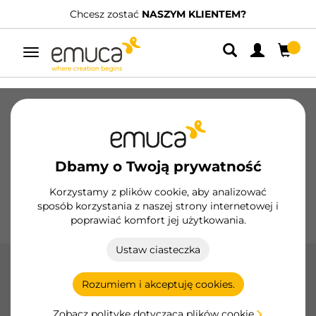
Chcesz zostać
NASZYM KLIENTEM?
Posi
Przełącz
nawigację
Szuflady
Prowadnice
Zawiasy
Szafy
Systemy przesuwne
Kuchnia
Montaż
Dbamy o Twoją prywatność
Oświetlenie
Uchwyty
Podstawy
Korzystamy z plików cookie, aby analizować
sposób korzystania z naszej strony internetowej i
Ekspozytory
poprawiać komfort jej użytkowania.
Ustaw ciasteczka
Znal
Rozumiem i akceptuję cookies.
Uchwyty z zamaku w stylu vintage firmy Emuca łączą
klasyczny styl i trwałość, idealne do dodania eleganckiego i
Zobacz politykę dotyczącą plików cookie