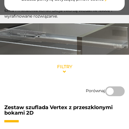
mebli charakterystyczny wygląd. Elegancja hartowanego
szkła i metalowa konstrukcja tworzą wizualnie lekkie i
wyrafinowane rozwiązanie.
FILTRY
Porównaj
Zestaw szuflada Vertex z przeszklonymi
bokami 2D