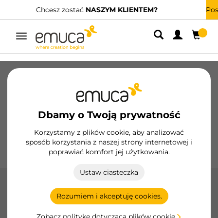
Posiadamy wyspecjalizowanych dystrybutorów.
ZNAJDŹ NAJBLIŻSZEGO
Przełącz
nawigację
Szuflady
Prowadnice
Zawiasy
Szafy
Systemy przesuwne
Kuchnia
Montaż
Dbamy o Twoją prywatność
Oświetlenie
Uchwyty
Podstawy
Korzystamy z plików cookie, aby analizować
sposób korzystania z naszej strony internetowej i
Ekspozytory
poprawiać komfort jej użytkowania.
Ustaw ciasteczka
Akcesoria Concept
Rozumiem i akceptuję cookies.
Akcesoria Concept firmy Emuca poprawiają funkcjonalność
i personalizację szuflad, z wykończeniami w kolorze białym i
Zobacz politykę dotyczącą plików cookie