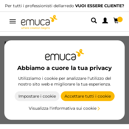
Per tutti i professionisti dellarredo
VUOI ESSERE CLIENTE?
Navigazione
Kit di ferramenta per ante scorrevoli
sistema Glider, 20 kg, Tecnoplastica,
Nero e Zama
Abbiamo a cuore la tua privacy
SKU
4953017
/
EAN
8432393110486
Utilizziamo i cookie per analizzare l'utilizzo del
Prodotti essenziali
nostro sito web e migliorare la tua esperienza.
Impostare i cookie
Accettare tutti i cookie
Diventa cliente
Visualizza l'informativa sui cookie
Scheda prodotto