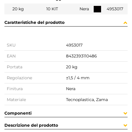
20 kg
10 KIT
Nera
4953017
Caratteristiche del prodotto
SKU
4953017
EAN
8432393110486
Portata
20 kg
Regolazione
±1,5 / 4 mm
Finitura
Nera
Materiale
Tecnoplastica, Zama
Componenti
Descrizione del prodotto