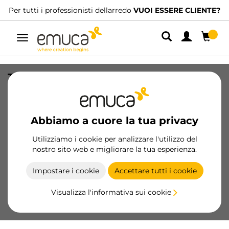
Per tutti i professionisti dellarredo
VUOI ESSERE CLIENTE?
Navigazione
Tappi per appendipensile Holdy,
Destra, Tecnoplastica, Bianca
SKU
4342815
/
EAN
8432393135366
Abbiamo a cuore la tua privacy
Prodotti essenziali
Utilizziamo i cookie per analizzare l'utilizzo del
nostro sito web e migliorare la tua esperienza.
Diventa cliente
Impostare i cookie
Accettare tutti i cookie
Scheda prodotto
Visualizza l'informativa sui cookie