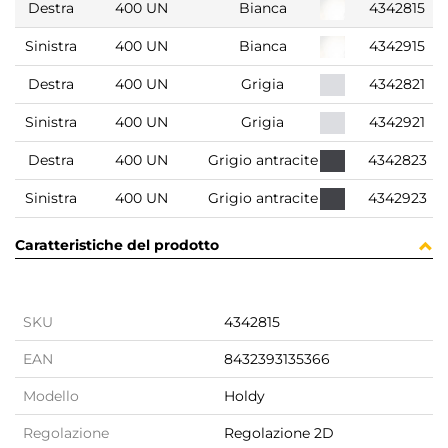
Destra
400 UN
Bianca
4342815
Sinistra
400 UN
Bianca
4342915
Destra
400 UN
Grigia
4342821
Sinistra
400 UN
Grigia
4342921
Destra
400 UN
Grigio antracite
4342823
Sinistra
400 UN
Grigio antracite
4342923
Caratteristiche del prodotto
SKU
4342815
EAN
8432393135366
Modello
Holdy
Regolazione
Regolazione 2D