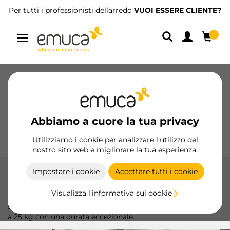
Per tutti i professionisti dellarredo
VUOI ESSERE CLIENTE?
Navigazione
Cassetti
Guide
Cerniere
Armadio
Scorrevoli
Cucina
Montaggio
Abbiamo a cuore la tua privacy
Illuminazione
Maniglie
Basi
Espositori
Utilizziamo i cookie per analizzare l'utilizzo del
nostro sito web e migliorare la tua esperienza.
Impostare i cookie
Accettare tutti i cookie
Guide a sfera ad estrazione parziale
Visualizza l'informativa sui cookie
Le guide a sfere a estrazione parziale di Emuca offrono
scorrimento fluido e chiusura controllata, supportando fino
a 25 kg con una durata eccezionale.