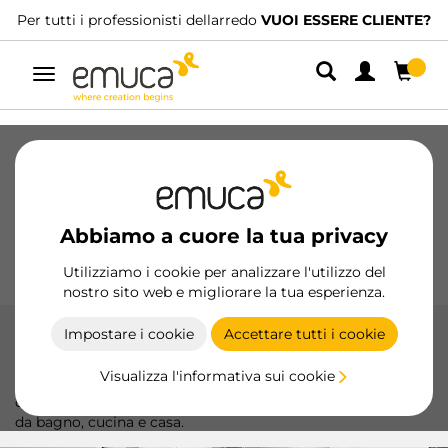
Per tutti i professionisti dellarredo
VUOI ESSERE CLIENTE?
Navigazione
Cassetti
Guide
Cerniere
Armadio
Scorrevoli
Cucina
Montaggio
Abbiamo a cuore la tua privacy
Illuminazione
Maniglie
Basi
Espositori
Utilizziamo i cookie per analizzare l'utilizzo del
nostro sito web e migliorare la tua esperienza.
Impostare i cookie
Accettare tutti i cookie
Guide a sfera
Visualizza l'informativa sui cookie
Le guide a sfere Emuca sono realizzate in acciaio di alta
qualità che garantisce resistenza e durata ideali per cassetti
da bagno, cucina e casa.