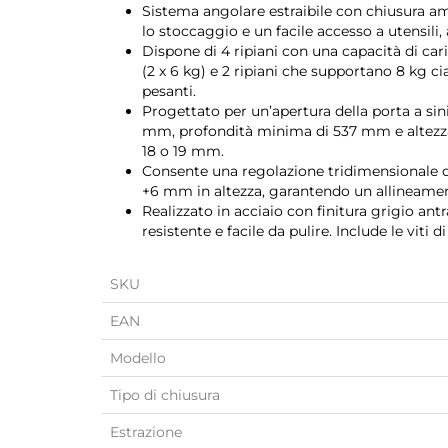
Sistema angolare estraibile con chiusura a
lo stoccaggio e un facile accesso a utensili,
Dispone di 4 ripiani con una capacità di car
(2 x 6 kg) e 2 ripiani che supportano 8 kg ci
pesanti.
Progettato per un’apertura della porta a sin
mm, profondità minima di 537 mm e altezza
18 o 19 mm.
Consente una regolazione tridimensionale d
+6 mm in altezza, garantendo un allineamen
Realizzato in acciaio con finitura grigio ant
resistente e facile da pulire. Include le viti
SKU
EAN
Modello
Tipo di chiusura
Estrazione