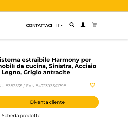
CONTATTACI
IT
istema estraibile Harmony per
obili da cucina, Sinistra, Acciaio
 Legno, Grigio antracite
KU
8383535
/
EAN
8432393341798
Diventa cliente
Scheda prodotto