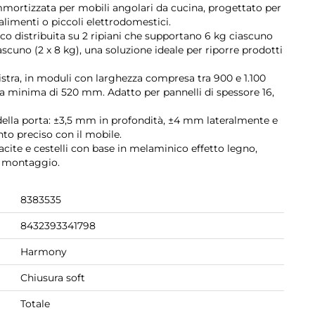
mmortizzata per mobili angolari da cucina, progettato per
 alimenti o piccoli elettrodomestici.
ico distribuita su 2 ripiani che supportano 6 kg ciascuno
ascuno (2 x 8 kg), una soluzione ideale per riporre prodotti
istra, in moduli con larghezza compresa tra 900 e 1.100
 minima di 520 mm. Adatto per pannelli di spessore 16,
ella porta: ±3,5 mm in profondità, ±4 mm lateralmente e
to preciso con il mobile.
racite e cestelli con base in melaminico effetto legno,
 di montaggio.
8383535
8432393341798
Harmony
Chiusura soft
Totale