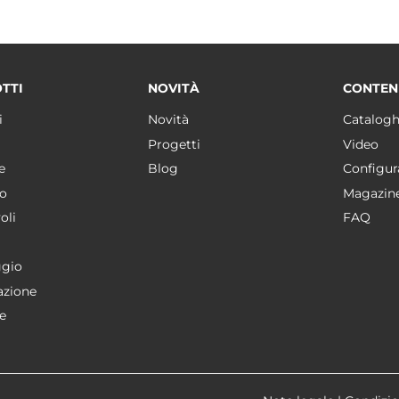
TTI
NOVITÀ
CONTEN
i
Novità
Catalogh
Progetti
Video
e
Blog
Configur
o
Magazin
oli
FAQ
gio
azione
e