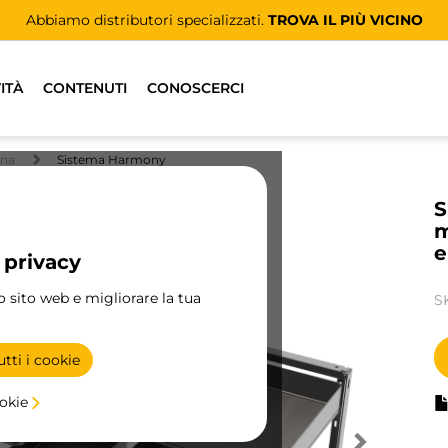
Abbiamo distributori specializzati.
TROVA IL PIÙ VICINO
ITÀ
CONTENUTI
CONOSCERCI
ina
Sistema Harmony
S
m
e
 privacy
ro sito web e migliorare la tua
S
tti i cookie
ookie