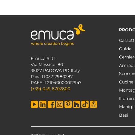
PRODO
Cassett
Guide
Cernier
Emuca S.R.L.
Via Messico, 80
Armadi
35127 PADOVA PD Italy
Scorrev
P.iva IT03712980287
Cucina
RAEE IT21040000012947
(+39) 049 8702800
Montag
Illumin
Manigli
Basi