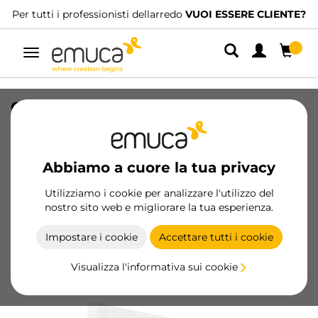
Per tutti i professionisti dellarredo
VUOI ESSERE CLIENTE?
Navigazione
Cassetto esterno Simplex 25 kg,
altezza 88 mm, profondità 440 mm,
Acciaio, Verniciato bianco
Abbiamo a cuore la tua privacy
SKU
3274012
/
EAN
8432393332482
Utilizziamo i cookie per analizzare l'utilizzo del
nostro sito web e migliorare la tua esperienza.
Diventa cliente
Impostare i cookie
Accettare tutti i cookie
Scheda prodotto
Visualizza l'informativa sui cookie