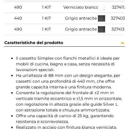
490
1 KIT
Verniciato bianco
3274112
440
1 KIT
Grigio antracite
3274035
490
1 KIT
Grigio antracite
3274135
Caratteristiche del prodotto
Il cassetto Simplex con fianchi metallici è ideale per
mobili di cucina, bagno e casa, senza necessità di
lavorazioni speciali.
Ha un’altezza di 88 mm con un design elegante, per
cassetti con una profondità di 440 mm, che offre
grande capacità interna e una finitura moderna.
Consente la regolazione del frontale di ±2 mm in
verticale tramite eccentrico e ±1,5 mm in orizzontale,
con regolazione in altezza grazie alle guide Silver L
con estrazione totale e chiusura ammortizzata.
Offre una capacità di carico di 25 kg, garantendo
resistenza e scorrevolezza.
Realizzato in acciaio con finitura bianca verniciata.