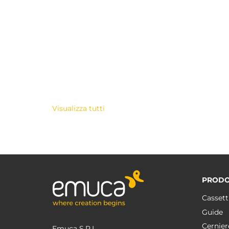
Visualizza tutti
PRODO
Cassett
Guide
Cernier
Emuca S.R.L.