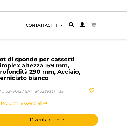
CONTATTACI
IT
et di sponde per cassetti
implex altezza 159 mm,
rofondità 290 mm, Acciaio,
erniciato bianco
KU
3276012
/
EAN
8432393311432
Prodotti essenziali
Diventa cliente