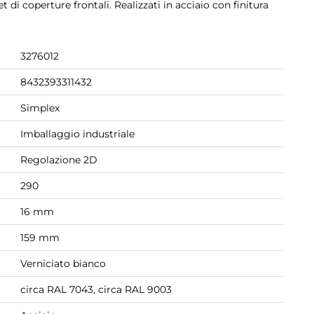
t di coperture frontali. Realizzati in acciaio con finitura
3276012
8432393311432
Simplex
Imballaggio industriale
Regolazione 2D
290
16 mm
159 mm
Verniciato bianco
circa RAL 7043, circa RAL 9003