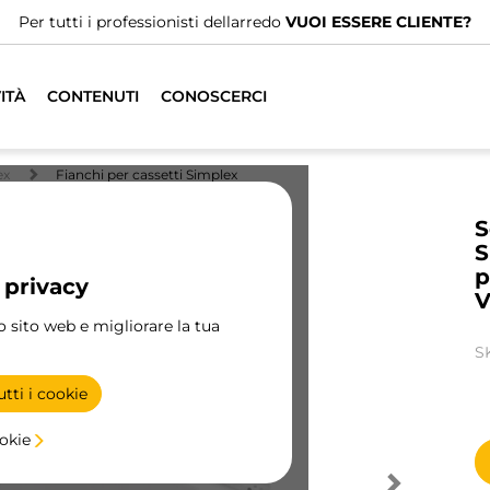
Per tutti i professionisti dellarredo
VUOI ESSERE CLIENTE?
ITÀ
CONTENUTI
CONOSCERCI
ex
Fianchi per cassetti Simplex
S
S
p
 privacy
V
ro sito web e migliorare la tua
S
tti i cookie
ookie