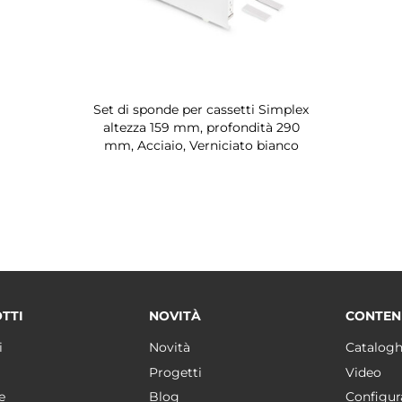
Set di sponde per cassetti Simplex
altezza 159 mm, profondità 290
mm, Acciaio, Verniciato bianco
TTI
NOVITÀ
CONTEN
i
Novità
Catalogh
Progetti
Video
e
Blog
Configur