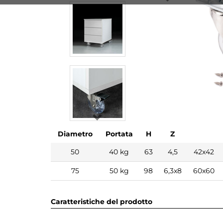
Diametro
Portata
H
Z
50
40 kg
63
4,5
42x42
75
50 kg
98
6,3x8
60x60
Caratteristiche del prodotto