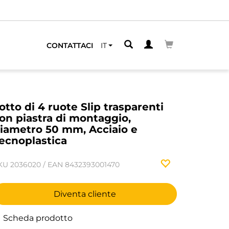
CONTATTACI
IT
otto di 4 ruote Slip trasparenti
on piastra di montaggio,
iametro 50 mm, Acciaio e
ecnoplastica
KU
2036020
/
EAN
8432393001470
Diventa cliente
Scheda prodotto