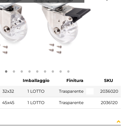
Imballaggio
Finitura
SKU
32x32
1 LOTTO
Trasparente
2036020
45x45
1 LOTTO
Trasparente
2036120