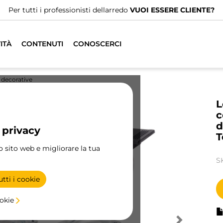
Per tutti i professionisti dellarredo
VUOI ESSERE CLIENTE?
ITÀ
CONTENUTI
CONOSCERCI
 decorative
L
c
d
 privacy
T
ro sito web e migliorare la tua
S
tti i cookie
ookie