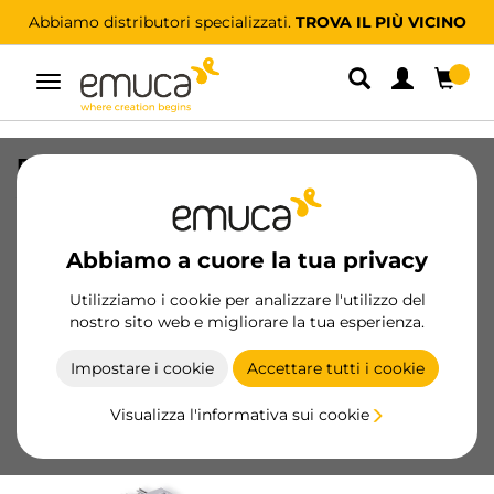
Abbiamo distributori specializzati.
TROVA IL PIÙ VICINO
Navigazione
Portapantaloni estraibile, Sinistro,
Acciaio e Tecnoplastica, Verniciato
alluminio
Abbiamo a cuore la tua privacy
SKU
6912825
/
EAN
8432393000862
Utilizziamo i cookie per analizzare l'utilizzo del
nostro sito web e migliorare la tua esperienza.
Diventa cliente
Impostare i cookie
Accettare tutti i cookie
Scheda prodotto
Visualizza l'informativa sui cookie