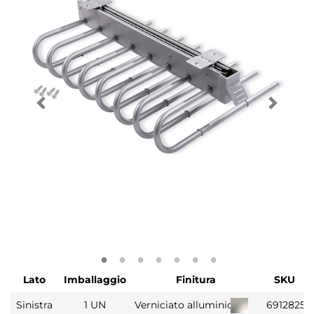
Lato
Imballaggio
Finitura
SKU
Sinistra
1 UN
Verniciato alluminio
6912825