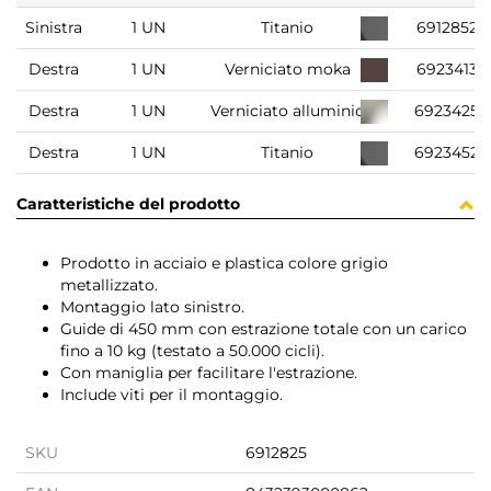
Sinistra
1 UN
Titanio
6912852
Destra
1 UN
Verniciato moka
6923413
Destra
1 UN
Verniciato alluminio
6923425
Destra
1 UN
Titanio
6923452
Caratteristiche del prodotto
Prodotto in acciaio e plastica colore grigio
metallizzato.
Montaggio lato sinistro.
Guide di 450 mm con estrazione totale con un carico
fino a 10 kg (testato a 50.000 cicli).
Con maniglia per facilitare l'estrazione.
Include viti per il montaggio.
SKU
6912825