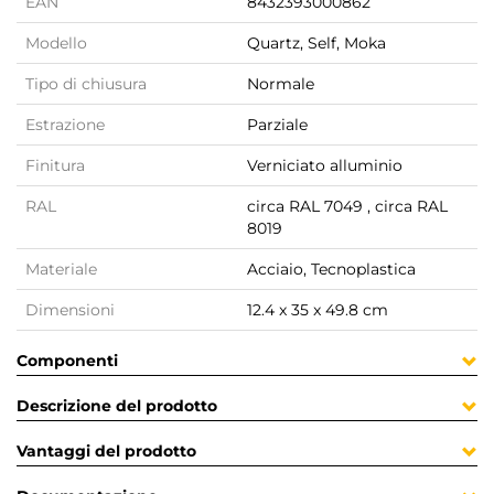
EAN
8432393000862
Modello
Quartz, Self, Moka
Tipo di chiusura
Normale
Estrazione
Parziale
Finitura
Verniciato alluminio
RAL
circa RAL 7049 , circa RAL
8019
Materiale
Acciaio, Tecnoplastica
Dimensioni
12.4 x 35 x 49.8 cm
Componenti
Descrizione del prodotto
Vantaggi del prodotto