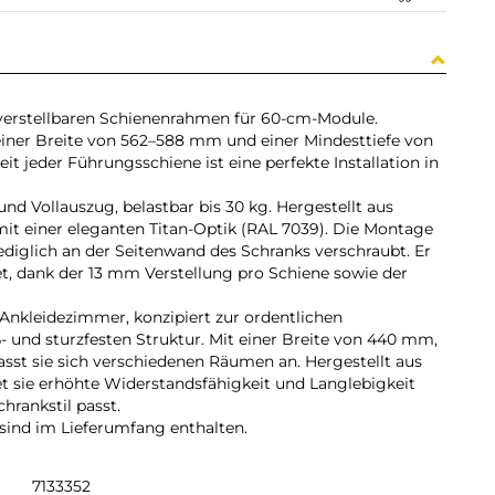
verstellbaren Schienenrahmen für 60-cm-Module.
iner Breite von 562–588 mm und einer Mindesttiefe von
 jeder Führungsschiene ist eine perfekte Installation in
 Vollauszug, belastbar bis 30 kg. Hergestellt aus
t einer eleganten Titan-Optik (RAL 7039). Die Montage
lediglich an der Seitenwand des Schranks verschraubt. Er
et, dank der 13 mm Verstellung pro Schiene sowie der
 Ankleidezimmer, konzipiert zur ordentlichen
 und sturzfesten Struktur. Mit einer Breite von 440 mm,
st sie sich verschiedenen Räumen an. Hergestellt aus
et sie erhöhte Widerstandsfähigkeit und Langlebigkeit
hrankstil passt.
sind im Lieferumfang enthalten.
7133352