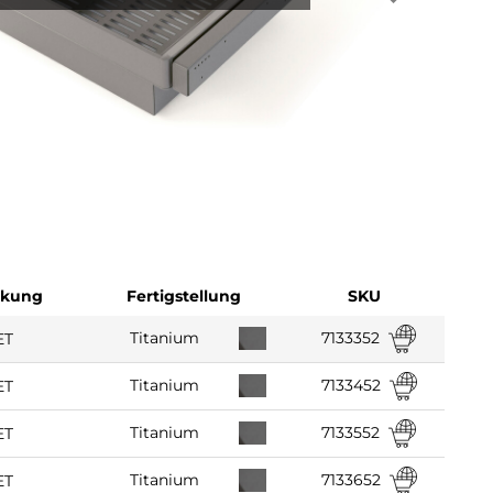
ckung
Fertigstellung
SKU
7133352
Titanium
ET
7133452
Titanium
ET
7133552
Titanium
ET
7133652
Titanium
ET