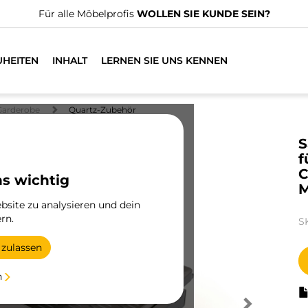
Für alle Möbelprofis
WOLLEN SIE KUNDE SEIN?
UHEITEN
INHALT
LERNEN SIE UNS KENNEN
Garderobe
Quartz-Zubehör
S
f
C
ns wichtig
M
site zu analysieren und dein
rn.
S
 zulassen
n