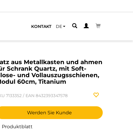
KONTAKT
DE
atz aus Metallkasten und ahmen
ür Schrank Quartz, mit Soft-
lose- und Vollauszugsschienen,
odul 60cm, Titanium
KU
7133352
/
EAN
8432393347578
Werden Sie Kunde
Produktblatt