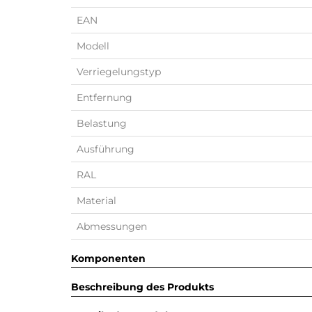
EAN
Modell
Verriegelungstyp
Entfernung
Belastung
Ausführung
RAL
Material
Abmessungen
Komponenten
Beschreibung des Produkts