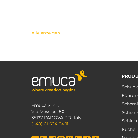
Alle anzeigen
PRODU
Schubl
Führun
Scharni
Emuca S.R.L.
Via Messico, 80
Schrän
35127 PADOVA PD Italy
Schieb
(+48) 61 624 64 11
Küche
Monta