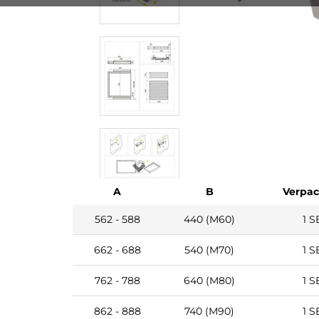
A
B
Verpa
562 - 588
440 (M60)
1 S
662 - 688
540 (M70)
1 S
762 - 788
640 (M80)
1 S
862 - 888
740 (M90)
1 S