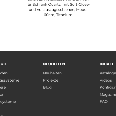
für Schrank Quartz, mit Soft-Close-
und Vollauszugsschienen, Modul
60cm, Titanium
KTE
NEUHEITEN
INHALT
aden
Neuheiten
Katalog
gssysteme
Projekte
Videos
ere
Blog
Konfigur
ke
Magazin
esysteme
FAQ
ge