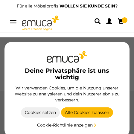
UNDE SEIN?
Wir haben spezialisierte Vertriebshändler.
FI
Umschaltbare
Navigation
Schubladen
Führungssysteme
Scharniere
Schränke
Schiebesysteme
Küche
Montage
Deine Privatsphäre ist uns
Beleuchtung
Griffe
wichtig
Sockel
Aussteller
Wir verwenden Cookies, um die Nutzung unserer
Website zu analysieren und dein Nutzererlebnis zu
verbessern.
Neco
Cookies setzen
Alle Cookies zulassen
Das Neco-System von Emuca bietet einen sanften und
leisen Lauf, ideal für Schiebetüren bis zu 50 kg, mit
Cookie-Richtlinie anzeigen
Aluminiumprofilen und Soft-Close-Optionen.