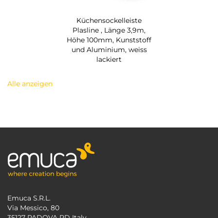
Küchensockelleiste
Plasline , Länge 3,9m,
Höhe 100mm, Kunststoff
und Aluminium, weiss
lackiert
Alle anzeigen
Emuca S.R.L.
Via Messico, 80
35127 PADOVA PD Italy