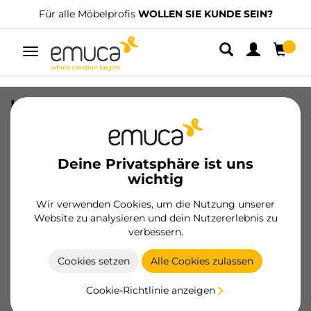
Für alle Möbelprofis
WOLLEN SIE KUNDE SEIN?
Umschaltbare
Navigation
Küchensockelleiste Plasline , Länge
3,9m, Höhe 100mm, Kunststoff und
Aluminium, weiss lackiert
Deine Privatsphäre ist uns
SKU
8060112
/
EAN
8432393135939
wichtig
Wesentliche Produkte
Wir verwenden Cookies, um die Nutzung unserer
Website zu analysieren und dein Nutzererlebnis zu
verbessern.
Werden Sie Kunde
Cookies setzen
Alle Cookies zulassen
Produktblatt
Cookie-Richtlinie anzeigen