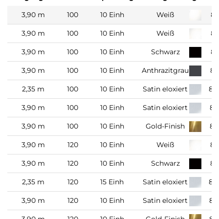
3,90 m
100
10 Einh
Weiß
80
3,90 m
100
10 Einh
Weiß
80
3,90 m
100
10 Einh
Schwarz
80
3,90 m
100
10 Einh
Anthrazitgrau
80
2,35 m
100
10 Einh
Satin eloxiert
80
3,90 m
100
10 Einh
Satin eloxiert
80
3,90 m
100
10 Einh
Gold-Finish
80
3,90 m
120
10 Einh
Weiß
80
3,90 m
120
10 Einh
Schwarz
80
2,35 m
120
15 Einh
Satin eloxiert
80
3,90 m
120
10 Einh
Satin eloxiert
80