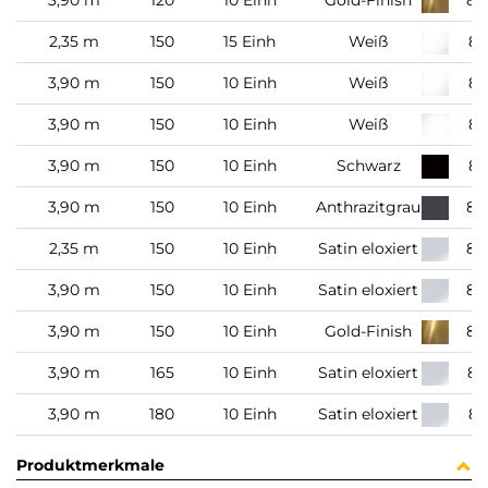
3,90 m
120
10 Einh
Gold-Finish
80
2,35 m
150
15 Einh
Weiß
80
3,90 m
150
10 Einh
Weiß
80
3,90 m
150
10 Einh
Weiß
80
3,90 m
150
10 Einh
Schwarz
80
3,90 m
150
10 Einh
Anthrazitgrau
80
2,35 m
150
10 Einh
Satin eloxiert
80
3,90 m
150
10 Einh
Satin eloxiert
80
3,90 m
150
10 Einh
Gold-Finish
80
3,90 m
165
10 Einh
Satin eloxiert
80
3,90 m
180
10 Einh
Satin eloxiert
89
Produktmerkmale