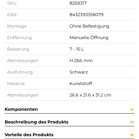
SKU
8259317
EAN
8432393358079
Montage
Ohne Befestigung
Entfernung
Manuelle Öffnung
Belastung
7 - 15 L
Abmessungen
H 266 mm
Ausführung
Schwarz
Material
Kunststoff
Abmessungen
26.6 x 21.6 x 31.2 cm
Komponenten
Beschreibung des Produkts
Vorteile des Produkts