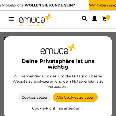
Wir haben spezialisierte Vertriebshändler.
FINDEN SIE DEN NÄCHSTGELEGENEN
Umschaltbare
Navigation
Recycle-Küchenschubladenbehälter
mit geruchsdichtem Deckel, Höhe 266,
1x15Liter, Kunststoff, Schwarz
Deine Privatsphäre ist uns
SKU
8259317
/
EAN
8432393358079
wichtig
Wesentliche Produkte
Wir verwenden Cookies, um die Nutzung unserer
Website zu analysieren und dein Nutzererlebnis zu
verbessern.
Werden Sie Kunde
Cookies setzen
Alle Cookies zulassen
Produktblatt
Cookie-Richtlinie anzeigen