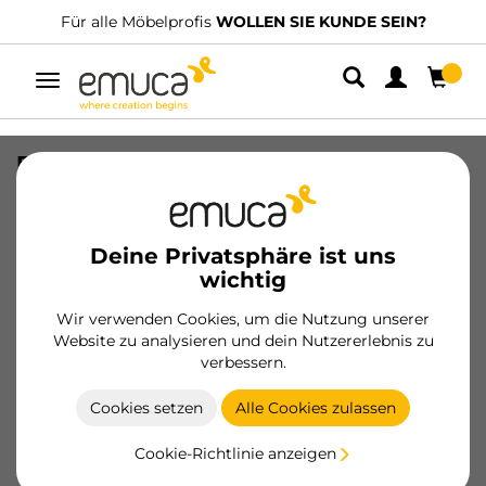
Für alle Möbelprofis
WOLLEN SIE KUNDE SEIN?
Umschaltbare
Navigation
Recycle-Küchenschubladenbehälter
mit geruchsdichtem Deckel, Höhe 216
mm, 2x12 Liter, Kunststoff
anthrazitgrau
Deine Privatsphäre ist uns
wichtig
SKU
8251023
/
EAN
8432393356815
Wir verwenden Cookies, um die Nutzung unserer
Wesentliche Produkte
Website zu analysieren und dein Nutzererlebnis zu
verbessern.
Werden Sie Kunde
Cookies setzen
Alle Cookies zulassen
Produktblatt
Cookie-Richtlinie anzeigen