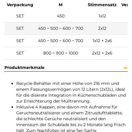
Verpackung
M
Stimmensatz
Verp
SET
450
1x12
1
SET
450 ~ 500 ~ 600 ~ 700
2x12
1
SET
450 ~ 500 ~ 600 ~ 700
1x12 + 2x6
1
SET
800 ~ 900 ~ 1000
2x12 + 2x6
1
Produktmerkmale
Recycle-Behälter mit einer Höhe von 216 mm und
einem Fassungsvermögen von 12 Litern (2x12L), ideal
für die diskrete Integration in Küchenschubladen und
zur Erleichterung der Mülltrennung.
Inklusive 4 Kappen, eine davon mit Aufnahme für
Geruchsneutralisierer und einem Zitrusdufttablette,
die schlechte Gerüche neutralisiert und den
Innenraum der Schublade bis zu 2 Monate lang frisch
hält. Zum Nachfüllen ist eine 5er-Sartie