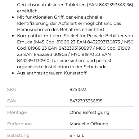
Geruchsneutralisierer-Tabletten (EAN 8432393343136)
erhältlich
Mit funktionalen Griff, der eine schnelle
Identifizierung der Abfallart ermöglicht und das
Herausnehmen des Behälters erleichtert.
Kompatibel mit dem Sockel für Recycle-Behälter von
Emuca (M45 Cod. 81966 23 EAN 8432393130873 / M50
Cod. 81968 23 EAN 8432393130897 / M60 Cod. 81969
23 EAN 8432393130903 / M70 81970 23 EAN
8432393130910) für eine sichere und perfekt
organisierte Installation in der Schublade.
Aus anthrazitgrauem Kunststoff.
SKU
8251023
EAN
8432393356815
Montage
Ohne Befestigung
Entfernung
Manuelle Öffnung
Belastung
6 - 12 L