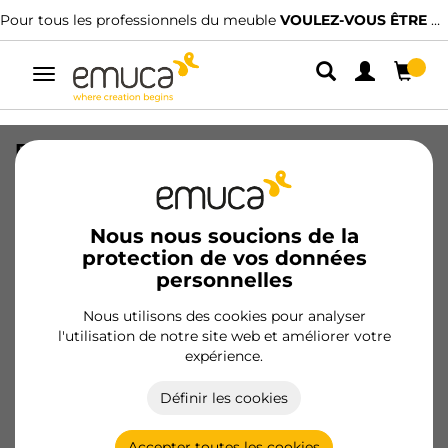
Pour tous les professionnels du meuble
VOULEZ-VOUS ÊTRE CLIENT ?
Alterner
la
navigation
Economiseur de siphon rectangulaire
pour tiroir, Plastique, Blanc
SKU
3044215
/
EAN
8432393259321
Nous nous soucions de la
protection de vos données
personnelles
Devenir client
Nous utilisons des cookies pour analyser
Fiche produit
l'utilisation de notre site web et améliorer votre
expérience.
Définir les cookies
Accepter toutes les cookies