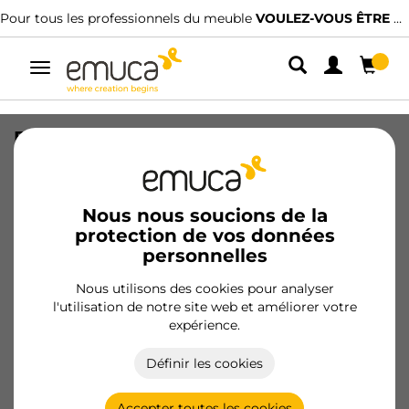
Pour tous les professionnels du meuble
VOULEZ-VOUS ÊTRE CLIENT ?
Alterner
la
navigation
Economiseur de siphon de bain
rectangulaire, Plastique, Blanc
SKU
3044115
/
EAN
8432393259291
Nous nous soucions de la
protection de vos données
personnelles
Devenir client
Nous utilisons des cookies pour analyser
Fiche produit
l'utilisation de notre site web et améliorer votre
expérience.
Définir les cookies
Accepter toutes les cookies