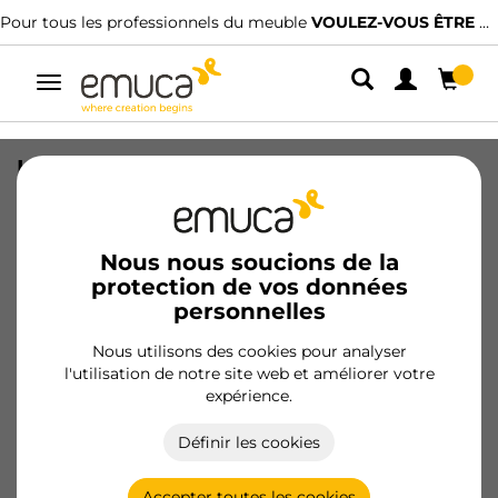
Pour tous les professionnels du meuble
VOULEZ-VOUS ÊTRE CLIENT ?
Alterner
la
navigation
Kit d'accessoires de profil supérieur
Gola pour meubles de cuisine,
Plastique, Blanc
Nous nous soucions de la
SKU
8900815
/
EAN
8432393122625
protection de vos données
personnelles
Produits essentiels
Nous utilisons des cookies pour analyser
l'utilisation de notre site web et améliorer votre
Devenir client
expérience.
Fiche produit
Définir les cookies
Accepter toutes les cookies