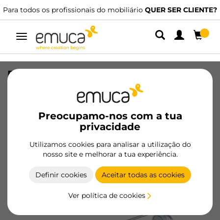
Para todos os profissionais do mobiliário
QUER SER CLIENTE?
Alternar
navegação
Porta calças lateral extraível Self,
Pintado alumínio, Aço e Plástico
SKU
6211125
/
EAN
8432393000763
Preocupamo-nos com a tua
privacidade
Tornar-se cliente
Utilizamos cookies para analisar a utilização do
nosso site e melhorar a tua experiência.
Ficha de produto
Definir cookies
Aceitar todas as cookies
Ver política de cookies