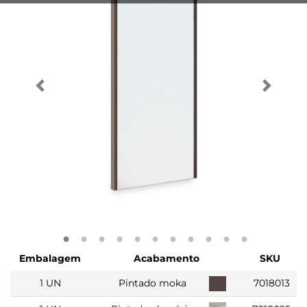
Embalagem
Acabamento
SKU
1 UN
Pintado moka
7018013