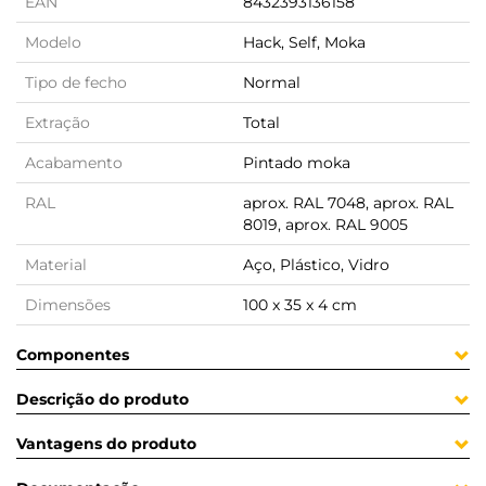
EAN
8432393136158
Modelo
Hack, Self, Moka
Tipo de fecho
Normal
Extração
Total
Acabamento
Pintado moka
RAL
aprox. RAL 7048, aprox. RAL
8019, aprox. RAL 9005
Material
Aço, Plástico, Vidro
Dimensões
100 x 35 x 4 cm
Componentes
Descrição do produto
Vantagens do produto