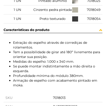
1 UN
Pintado alumínio
7018025
1 UN
Cinzento pedra pintada
7018049
1 UN
Preto texturado
7018054
Características do produto
Extração do espelho através de corrediças de
rolamentos.
Tem a possibilidade de girar até 180º livremente para
orientar sua posição.
Medidas do espelho: 1.000 x 340 mm.
Se puede montar indistintamente a mão direita o
esquerda.
Profundidade mínima do módulo 380mm.
Armação de espelho com acabamento pintado em
moka.
SKU
7018013