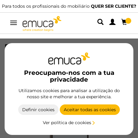
Para todos os profissionais do mobiliário
QUER SER CLIENTE?
Alternar
navegação
Espelho extraível para roupeiro,
Pintado moka, Aço e Plástico e Vidro
SKU
7018013
/
EAN
8432393136158
Preocupamo-nos com a tua
privacidade
Tornar-se cliente
Utilizamos cookies para analisar a utilização do
nosso site e melhorar a tua experiência.
Ficha de produto
Definir cookies
Aceitar todas as cookies
Ver política de cookies