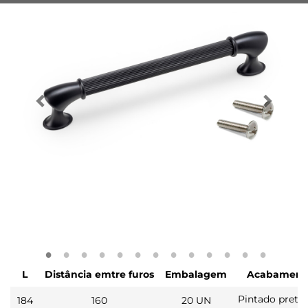
L
Distância emtre furos
Embalagem
Acabament
Pintado preto
184
160
20 UN