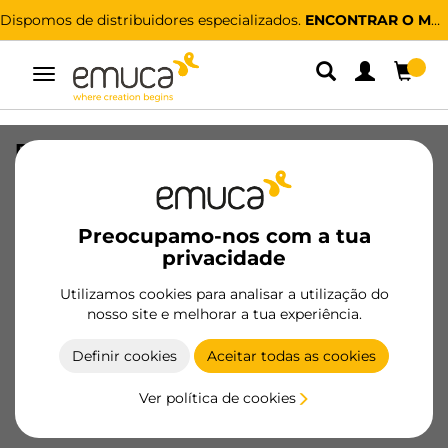
Dispomos de distribuidores especializados.
ENCONTRAR O MAIS PRÓXIMO
Alternar
navegação
Puxador para móvel Suez, L184mm,
Distância entre furos 160mm, Alumínio,
Pintado preto
Preocupamo-nos com a tua
SKU
9363214
/
EAN
8432393305530
privacidade
Utilizamos cookies para analisar a utilização do
Tornar-se cliente
nosso site e melhorar a tua experiência.
Ficha de produto
Definir cookies
Aceitar todas as cookies
Ver política de cookies