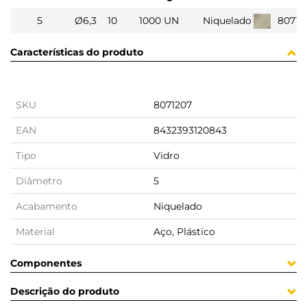
5
Ø6,3
10
1000 UN
Niquelado
80712
Características do produto
SKU
8071207
EAN
8432393120843
Tipo
Vidro
Diâmetro
5
Acabamento
Niquelado
Material
Aço, Plástico
Componentes
Descrição do produto