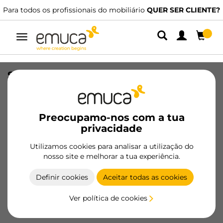
Para todos os profissionais do mobiliário
QUER SER CLIENTE?
Alternar
navegação
Suporte para prateleira de Vidro,
diâmetro 5mm, Aço e Plástico,
Niquelado
Preocupamo-nos com a tua
SKU
8071207
/
EAN
8432393120843
privacidade
Produtos essenciais
Utilizamos cookies para analisar a utilização do
nosso site e melhorar a tua experiência.
Tornar-se cliente
Definir cookies
Aceitar todas as cookies
Ficha de produto
Ver política de cookies