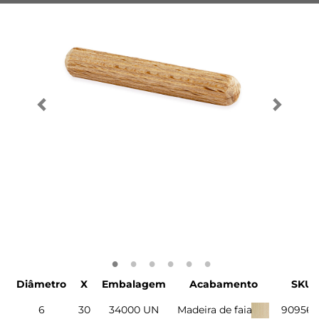
Diâmetro
X
Embalagem
Acabamento
SKU
6
30
34000 UN
Madeira de faia
90956