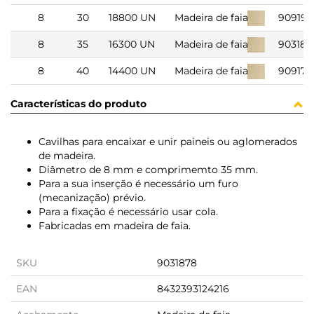
8
30
18800 UN
Madeira de faia
90919
8
35
16300 UN
Madeira de faia
90318
8
40
14400 UN
Madeira de faia
90917
Características do produto
Cavilhas para encaixar e unir paineis ou aglomerados
de madeira.
Diâmetro de 8 mm e comprimemto 35 mm.
Para a sua inserção é necessário um furo
(mecanização) prévio.
Para a fixação é necessário usar cola.
Fabricadas em madeira de faia.
SKU
9031878
EAN
8432393124216