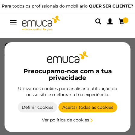
Para todos os profissionais do mobiliário
QUER SER CLIENTE?
Alternar
navegação
Cavilhas de madeira per sistema de
junção de pressão, diâmetro 8x35mm,
Madeira de faia
Preocupamo-nos com a tua
SKU
9031878
/
EAN
8432393124216
privacidade
Utilizamos cookies para analisar a utilização do
Tornar-se cliente
nosso site e melhorar a tua experiência.
Ficha de produto
Definir cookies
Aceitar todas as cookies
Ver política de cookies