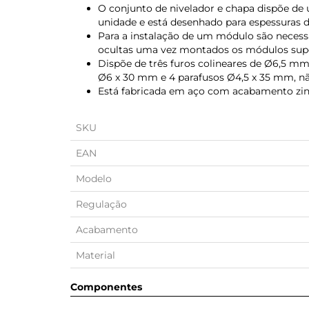
O conjunto de nivelador e chapa dispõe de
unidade e está desenhado para espessuras d
Para a instalação de um módulo são necessá
ocultas uma vez montados os módulos supe
Dispõe de três furos colineares de Ø6,5 m
Ø6 x 30 mm e 4 parafusos Ø4,5 x 35 mm, nã
Está fabricada em aço com acabamento zin
SKU
EAN
Modelo
Regulação
Acabamento
Material
Componentes