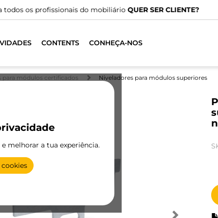
mos de distribuidores especializados.
ENCONTRAR O MAIS PR
VIDADES
CONTENTS
CONHEÇA-NOS
 para módulos certificados
Niveladores para módulos superiores
P
s
n
rivacidade
e e melhorar a tua experiência.
S
 cookies