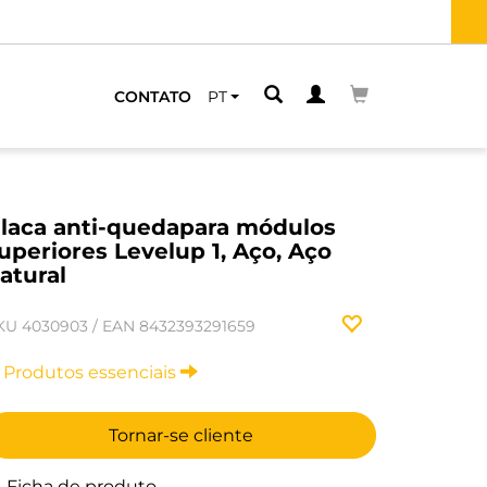
ÓXIMO
CONTATO
PT
laca anti-quedapara módulos
uperiores Levelup 1, Aço, Aço
atural
KU
4030903
/
EAN
8432393291659
Produtos essenciais
Tornar-se cliente
Ficha de produto