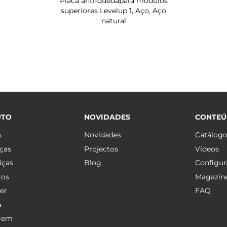
Placa anti-quedapara módulos
superiores Levelup 1, Aço, Aço
natural
UTO
NOVIDADES
CONTE
s
Novidades
Catálog
ças
Projectos
Vídeos
iças
Blog
Configur
ros
Magazin
er
FAQ
a
gem