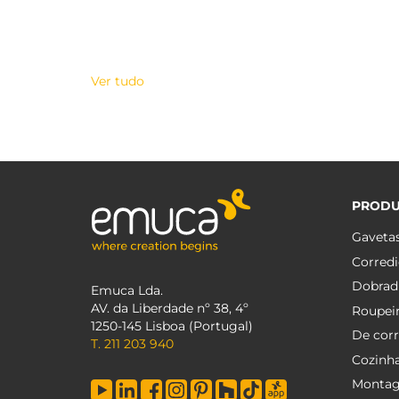
Ver tudo
PROD
Gaveta
Corredi
Dobrad
Emuca Lda.
AV. da Liberdade nº 38, 4º
Roupei
1250-145 Lisboa (Portugal)
De corr
T. 211 203 940
Cozinh
Monta