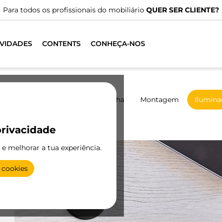
o mobiliário
QUER SER CLIENTE?
VIDADES
CONTENTS
CONHEÇA-NOS
Roupeiros
De correr
Cozinha
Montagem
Ilumina
rivacidade
Conectores
e e melhorar a tua experiência.
 cookies