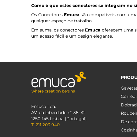
Como é que estes conectores se integram no si
Os Conectores
Emuca
são compatíveis com uma v
qualquer espaço de trabalho.
Em suma, os conectores
Emuca
oferecem uma sol
um acesso fácil e um design elegante.
PROD
Gaveta
Corredi
Dobrad
Emuca Lda.
AV. da Liberdade nº 38, 4º
Roupei
1250-145 Lisboa (Portugal)
De corr
T. 211 203 940
Cozinh