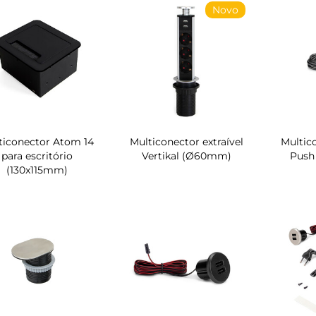
Novo
ticonector Atom 14
Multiconector extraível
Multico
para escritório
Vertikal (Ø60mm)
Push
(130x115mm)