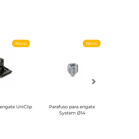
Novo
Novo
 engate UniClip
Parafuso para engate
Sapateira 
System Ø14
interior de