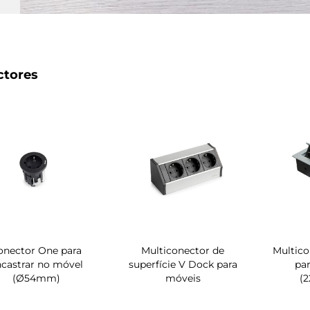
ctores
onector One para
Multiconector de
Multic
castrar no móvel
superfície V Dock para
par
(Ø54mm)
móveis
(