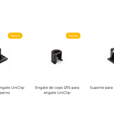
Novo
Novo
ngate UniClip
Engate de copo Ø15 para
Suporte para
perno
engate UniClip