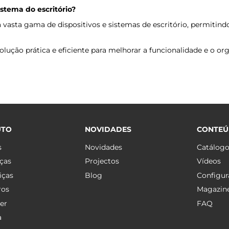
stema do escritório?
asta gama de dispositivos e sistemas de escritório, permitin
ução prática e eficiente para melhorar a funcionalidade e o o
UTO
NOVIDADES
CONTE
s
Novidades
Catálog
ças
Projectos
Vídeos
iças
Blog
Configur
ros
Magazin
er
FAQ
a