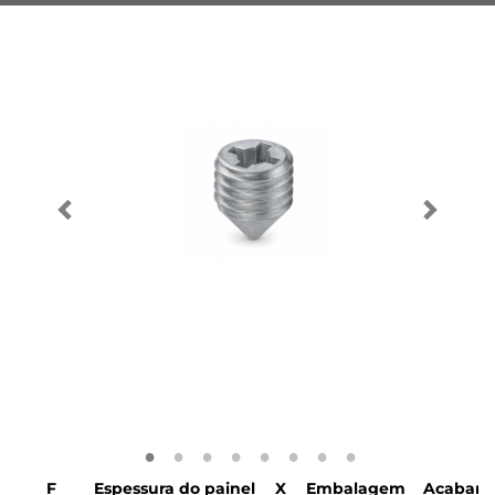
F
Espessura do painel
X
Embalagem
Acabam