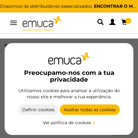
Dispomos de distribuidores especializados.
ENCONTRAR O MAIS PRÓXIMO
Alternar
navegação
Parafuso para sistema de engate
System Ø14, M8x10, tábua de 18 mm,
Zamak, Zincado
Preocupamo-nos com a tua
SKU
8111601
/
EAN
8432393357171
privacidade
Produtos essenciais
Utilizamos cookies para analisar a utilização do
nosso site e melhorar a tua experiência.
Tornar-se cliente
Definir cookies
Aceitar todas as cookies
Ficha de produto
Ver política de cookies
Novo