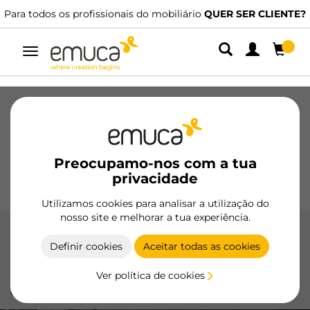
Para todos os profissionais do mobiliário
QUER SER CLIENTE?
Alternar
navegação
Gavetas
Corrediças
Dobradiças
Roupeiros
De correr
Cozinha
Montagem
Iluminação
Preocupamo-nos com a tua
Puxadores
privacidade
Bases
Expositores
Utilizamos cookies para analisar a utilização do
nosso site e melhorar a tua experiência.
Roda-tampos e acessórios
Definir cookies
Aceitar todas as cookies
Os Perfis e Acessórios da Emuca proporcionam um
Ver política de cookies
acabamento profissional e limpo para rodapés e tampos,
com materiais de alta qualidade e fácil instalação.