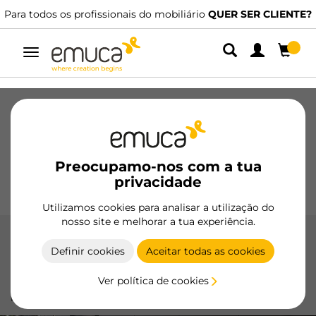
Para todos os profissionais do mobiliário
QUER SER CLIENTE?
Alternar
navegação
Gavetas
Corrediças
Dobradiças
Roupeiros
De correr
Cozinha
Montagem
Iluminação
Preocupamo-nos com a tua
Puxadores
privacidade
Bases
Expositores
Utilizamos cookies para analisar a utilização do
nosso site e melhorar a tua experiência.
Acessórios Plasline
Definir cookies
Aceitar todas as cookies
Os Acessórios Plasline da Emuca asseguram uma
Ver política de cookies
instalação profissional e um acabamento limpo para
rodapés de cozinha.