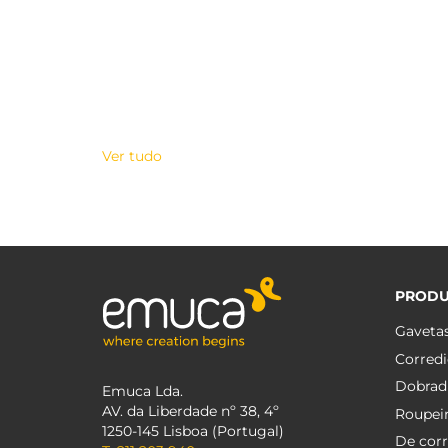
Ver tudo
PROD
Gaveta
Corredi
Dobrad
Emuca Lda.
AV. da Liberdade nº 38, 4º
Roupei
1250-145 Lisboa (Portugal)
De corr