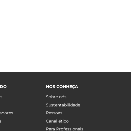
ÚDO
NOS CONHEÇA
os
Sobre nós
Sustentabilidade
adores
Pessoas
e
Canal ético
Para Professionals