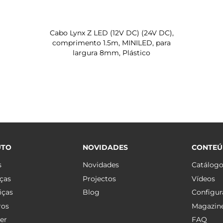
Cabo Lynx Z LED (12V DC) (24V DC),
comprimento 1.5m, MINILED, para
largura 8mm, Plástico
UTO
NOVIDADES
CONTE
s
Novidades
Catálog
ças
Projectos
Vídeos
iças
Blog
Configur
ros
Magazin
er
FAQ