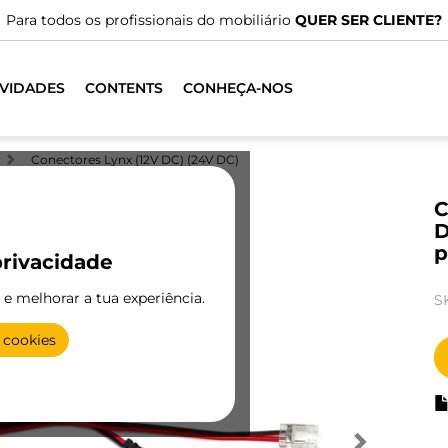
Para todos os profissionais do mobiliário
QUER SER CLIENTE?
VIDADES
CONTENTS
CONHEÇA-NOS
Conectores Lynx (12V DC) (24V DC)
C
D
p
rivacidade
e e melhorar a tua experiência.
S
 cookies