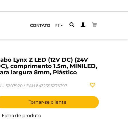
CONTATO
PT
abo Lynx Z LED (12V DC) (24V
C), comprimento 1.5m, MINILED,
ara largura 8mm, Plástico
KU
5207920
/
EAN
8432393276397
Tornar-se cliente
Ficha de produto