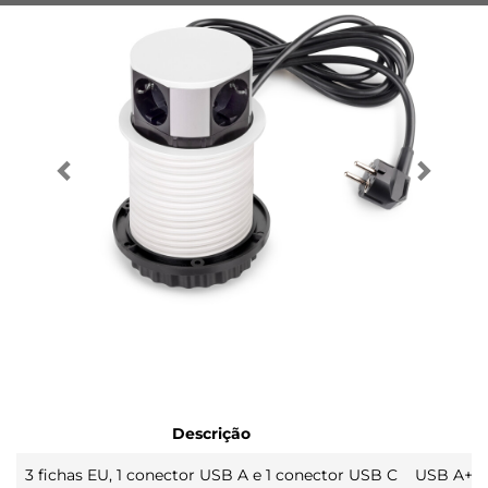
Descrição
3 fichas EU, 1 conector USB A e 1 conector USB C
USB A+C: 