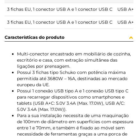
3 fichas EU, 1 conector USB A e 1 conector USB C
USB A+C: 
3 fichas EU, 1 conector USB A e 1 conector USB C
USB A+C: 
Características do produto
Multi-conector encastrado em mobiliário de cozinha,
escritório e casa, com extração simultânea das
ligações por prensagem.
Possui 3 fichas tipo Schuko com potência máxima
permitida até 3680W – 16A, destinadas ao mercado
europeu da UE.
Possui 1 conexão USB tipo A e 1 conexão USB tipo C
para recarregar dispositivos como smartphones e
tablets (USB A+C: 5.0V 3.4A (Max. 17.0W), USB A/C:
5.0V 3.4A (Max. 17.0W)).
Para a sua instalação necessita de uma maquinação
de 100mm de diâmetro em superfícies com espessura
entre 1 e 70mm, e também é fixado ao móvel sem
necessidade de ferramentas graças a uma porca de