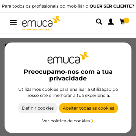
Para todos os profissionais do mobiliário
QUER SER CLIENTE?
Alternar
navegação
Multiconector Vertikal Push diâmetro
100mm, 3 fichas tipo Schuko, 1 USB
tipo A, 1 USB tipo C, Aço e Plástico,
Pintado branco
Preocupamo-nos com a tua
privacidade
SKU
5221212
/
EAN
8432393316673
Utilizamos cookies para analisar a utilização do
nosso site e melhorar a tua experiência.
Tornar-se cliente
Definir cookies
Aceitar todas as cookies
Ficha de produto
Ver política de cookies