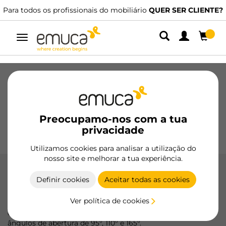
dos os profissionais do mobiliário
QUER SER CLIENTE?
Dispomo
Alternar
navegação
Gavetas
Corrediças
Dobradiças
Roupeiros
De correr
Cozinha
Montagem
Iluminação
Preocupamo-nos com a tua
Puxadores
privacidade
Bases
Expositores
Utilizamos cookies para analisar a utilização do
nosso site e melhorar a tua experiência.
Dobradiças X95
Definir cookies
Aceitar todas as cookies
As dobradiças X95 da Emuca, fabricadas em aço de alta
Ver política de cookies
qualidade, oferecem um fechamento preciso e confiável
com opções de braço reto, cotovelo e supercotovelo e
ângulos de abertura de 95°, 110° e 165°.