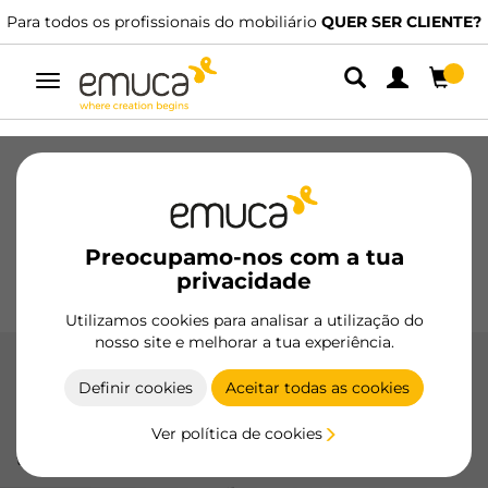
todos os profissionais do mobiliário
QUER SER CLIENTE?
Dispom
Alternar
navegação
Gavetas
Corrediças
Dobradiças
Roupeiros
De correr
Cozinha
Montagem
Iluminação
Preocupamo-nos com a tua
Puxadores
privacidade
Bases
Expositores
Utilizamos cookies para analisar a utilização do
nosso site e melhorar a tua experiência.
Zamak
Definir cookies
Aceitar todas as cookies
Os puxadores de zamak vintage da Emuca combinam
Ver política de cookies
estilo clássico e durabilidade, ideais para adicionar um
toque elegante e resistente aos seus móveis.