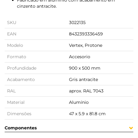
Fabricado em alumínio com acabamento em
cinzento antracite.
SKU
3022135
EAN
8432393336459
Modelo
Vertex, Protone
Formato
Accesorio
Profundidade
900 x 500 mm
Acabamento
Gris antracite
RAL
aprox. RAL 7043
Material
Alumínio
Dimensões
47 x 5.9 x 81.8 cm
Componentes