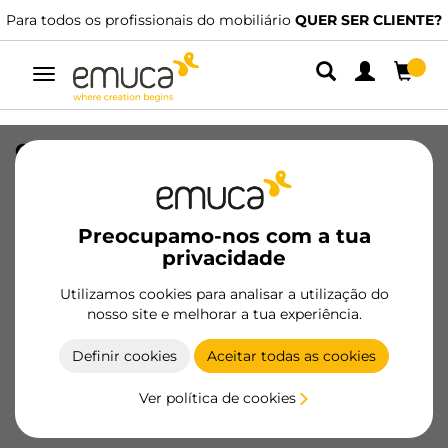
Para todos os profissionais do mobiliário
QUER SER CLIENTE?
Alternar
navegação
Organizador de gavetas Alumount
900x500, Alumínio, Cinza antracite
SKU
3022135
/
EAN
8432393336459
Preocupamo-nos com a tua
privacidade
Produtos essenciais
Utilizamos cookies para analisar a utilização do
nosso site e melhorar a tua experiência.
Tornar-se cliente
Definir cookies
Aceitar todas as cookies
Ficha de produto
Ver política de cookies