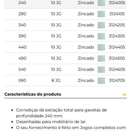
240
10 JG
Zincado
3124005
290
10 JG
Zincado
3124105
340
10 JG
Zincado
3124205
390
10 JG
Zincado
3124305
440
10 JG
Zincado
3124405
490
10 JG
Zincado
3124505
540
10 JG
Zincado
3124605
590
8 JG
Zincado
3124705
Características do produto
Corrediças de extração total para gavetas de
profundidade 240 mm.
Desenhadas para mobiliário de lar.
O seu fornecimento é feito em Jogos completos com