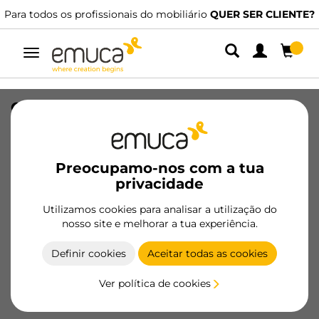
Para todos os profissionais do mobiliário
QUER SER CLIENTE?
Alternar
navegação
Conjunto de corrediças ocultas para
gavetas Silver, extraível, fecho suave
(240-540), profundidade 240mm, Aço,
Zincado
Preocupamo-nos com a tua
privacidade
SKU
3124005
/
EAN
8432393269719
Utilizamos cookies para analisar a utilização do
nosso site e melhorar a tua experiência.
Tornar-se cliente
Definir cookies
Aceitar todas as cookies
Ficha de produto
Ver política de cookies