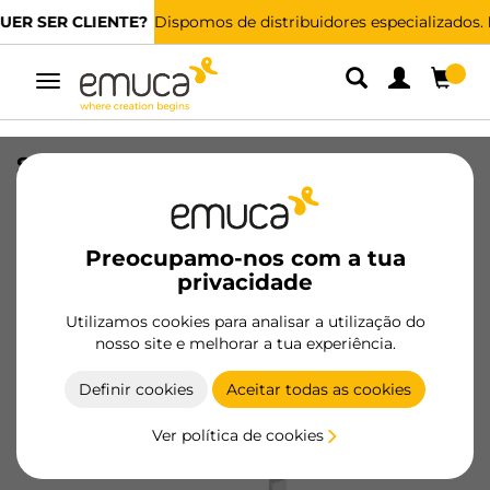
Dispomos de distribuidores especializados.
ENCONTRAR O MAIS PRÓXIMO
Alternar
navegação
Salva sifão retangular fino para gaveta,
Plástico, Branco
SKU
3011915
/
EAN
8432393300603
Preocupamo-nos com a tua
privacidade
Tornar-se cliente
Utilizamos cookies para analisar a utilização do
nosso site e melhorar a tua experiência.
Ficha de produto
Definir cookies
Aceitar todas as cookies
Ver política de cookies