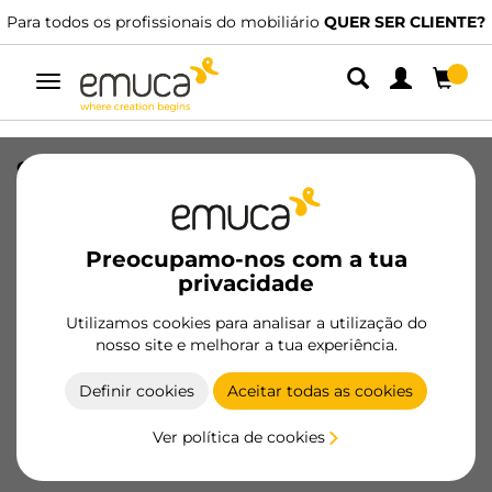
Para todos os profissionais do mobiliário
QUER SER CLIENTE?
Alternar
navegação
conjunto de cercos para gavetas de
cozinha e casa de banho, Profundidade
300mm, Aço, Pintado de branco
Preocupamo-nos com a tua
SKU
3110112
/
EAN
8432393011202
privacidade
Produtos essenciais
Utilizamos cookies para analisar a utilização do
nosso site e melhorar a tua experiência.
Tornar-se cliente
Definir cookies
Aceitar todas as cookies
Ficha de produto
Ver política de cookies