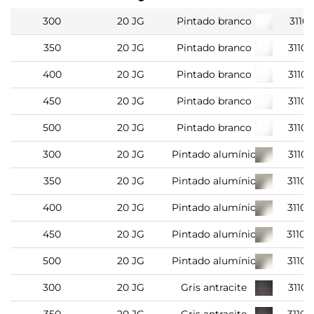
300
20 JG
Pintado branco
31101
350
20 JG
Pintado branco
3110
400
20 JG
Pintado branco
3110
450
20 JG
Pintado branco
3110
500
20 JG
Pintado branco
3110
300
20 JG
Pintado alumínio
3110
350
20 JG
Pintado alumínio
3110
400
20 JG
Pintado alumínio
3110
450
20 JG
Pintado alumínio
3110
500
20 JG
Pintado alumínio
3110
300
20 JG
Gris antracite
3110