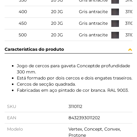
350
20 JG
Gris antracite
3110
400
20 JG
Gris antracite
3110
450
20 JG
Gris antracite
3110
500
20 JG
Gris antracite
3110
Características do produto
Jogo de cercos para gaveta Conceptde profundidade
300 mm.
Está formado por dois cercos e dois engates traseiros.
Cercos de secção quadrada.
Fabricadas em aço pintado de cor branca. RAL 9003.
SKU
3110112
EAN
8432393011202
Modelo
Vertex, Concept, Convex,
Protone