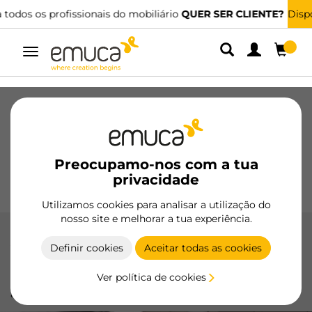
Dispomos de distribuidores especializados.
ENCONTRAR O MAIS PRÓXIMO
Alternar
navegação
Gavetas
Corrediças
Dobradiças
Roupeiros
De correr
Cozinha
Montagem
Iluminação
Preocupamo-nos com a tua
Puxadores
privacidade
Bases
Expositores
Utilizamos cookies para analisar a utilização do
nosso site e melhorar a tua experiência.
Acessórios Concept
Definir cookies
Aceitar todas as cookies
Os acessórios Concept da Emuca melhoram a
Ver política de cookies
funcionalidade e personalização das gavetas, com
acabamentos em branco e cinza antracite.