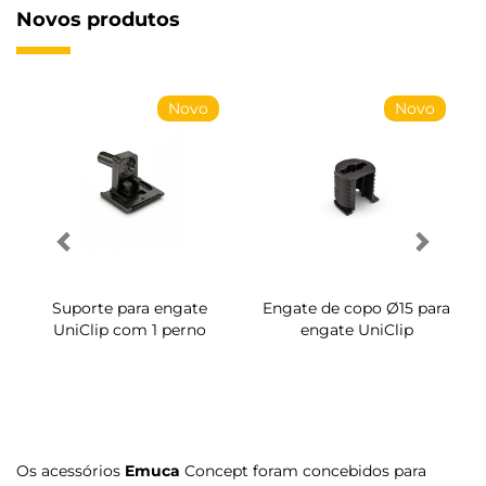
Novos produtos
Novo
Novo
gate de copo Ø15 para
Suporte para engate
Paraf
engate UniClip
UniClip
Os acessórios
Emuca
Concept foram concebidos para