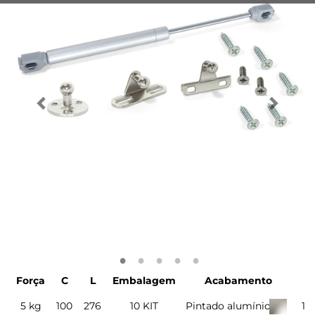
Força
C
L
Embalagem
Acabamento
5 kg
100
276
10 KIT
Pintado alumínio
10