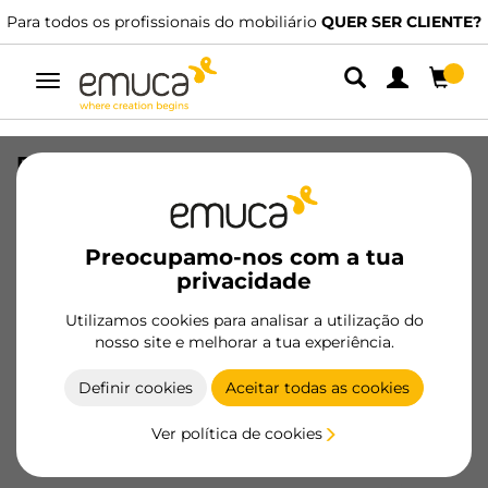
Para todos os profissionais do mobiliário
QUER SER CLIENTE?
Alternar
navegação
Pistão para porta porta elevável H, 8
kg, curso de 80mm, com trincos, Aço e
Plástico, Cinza metalizado
Preocupamo-nos com a tua
SKU
1005625
/
EAN
8432393000022
privacidade
Utilizamos cookies para analisar a utilização do
Tornar-se cliente
nosso site e melhorar a tua experiência.
Ficha de produto
Definir cookies
Aceitar todas as cookies
Ver política de cookies