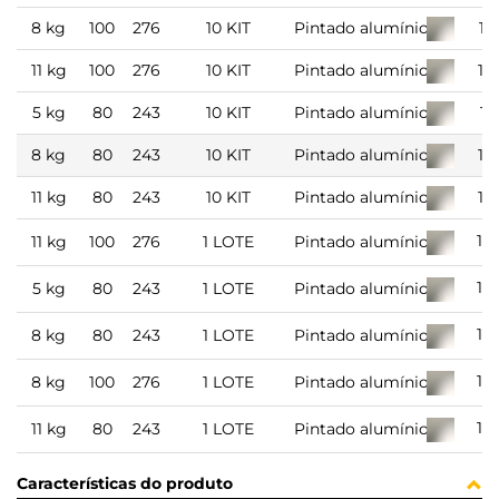
8 kg
100
276
10 KIT
Pintado alumínio
10
11 kg
100
276
10 KIT
Pintado alumínio
10
5 kg
80
243
10 KIT
Pintado alumínio
10
8 kg
80
243
10 KIT
Pintado alumínio
10
11 kg
80
243
10 KIT
Pintado alumínio
10
12
11 kg
100
276
1 LOTE
Pintado alumínio
12
5 kg
80
243
1 LOTE
Pintado alumínio
12
8 kg
80
243
1 LOTE
Pintado alumínio
12
8 kg
100
276
1 LOTE
Pintado alumínio
12
11 kg
80
243
1 LOTE
Pintado alumínio
Características do produto