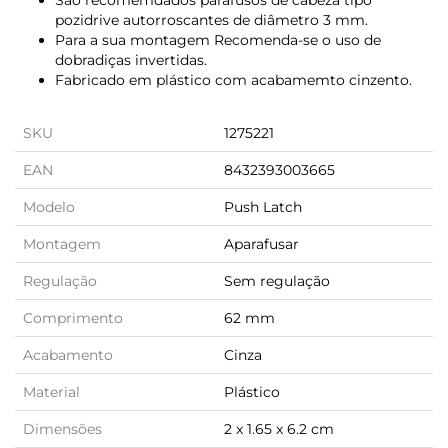
São recomemdados parafusos de cabeza tipo
pozidrive autorroscantes de diâmetro 3 mm.
Para a sua montagem Recomenda-se o uso de
dobradiças invertidas.
Fabricado em plástico com acabamemto cinzento.
SKU
1275221
EAN
8432393003665
Modelo
Push Latch
Montagem
Aparafusar
Regulação
Sem regulação
Comprimento
62 mm
Acabamento
Cinza
Material
Plástico
Dimensões
2 x 1.65 x 6.2 cm