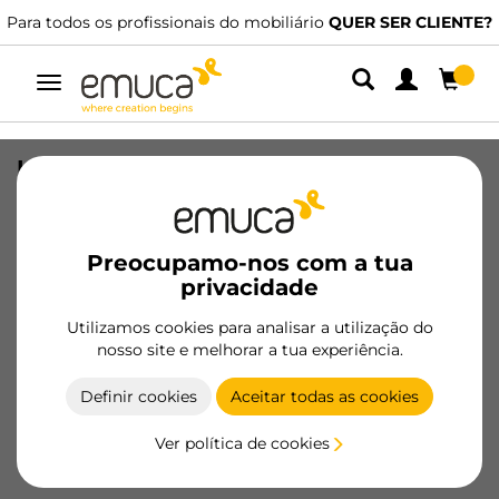
Para todos os profissionais do mobiliário
QUER SER CLIENTE?
Alternar
navegação
Lote de 10 fechos de portas para
aparafusar no móvel Push Latch ,
Plástico, Cinza
Preocupamo-nos com a tua
SKU
1275221
/
EAN
8432393003665
privacidade
Produtos essenciais
Utilizamos cookies para analisar a utilização do
nosso site e melhorar a tua experiência.
Tornar-se cliente
Definir cookies
Aceitar todas as cookies
Ficha de produto
Ver política de cookies