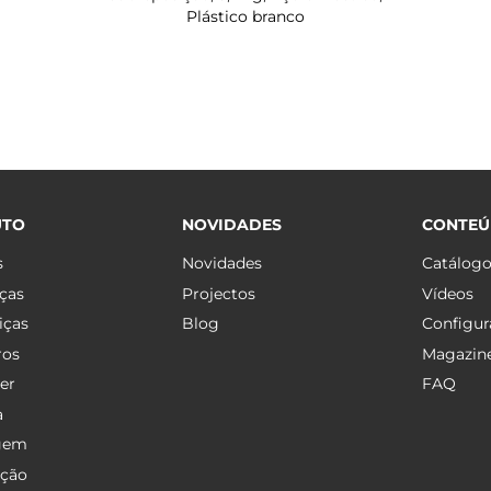
Plástico branco
UTO
NOVIDADES
CONTE
s
Novidades
Catálog
ças
Projectos
Vídeos
iças
Blog
Configur
ros
Magazin
er
FAQ
a
gem
ação