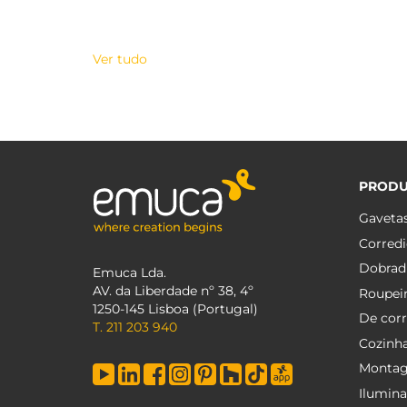
Ver tudo
PROD
Gaveta
Corredi
Dobrad
Emuca Lda.
AV. da Liberdade nº 38, 4º
Roupei
1250-145 Lisboa (Portugal)
De corr
T. 211 203 940
Cozinh
Monta
Ilumin