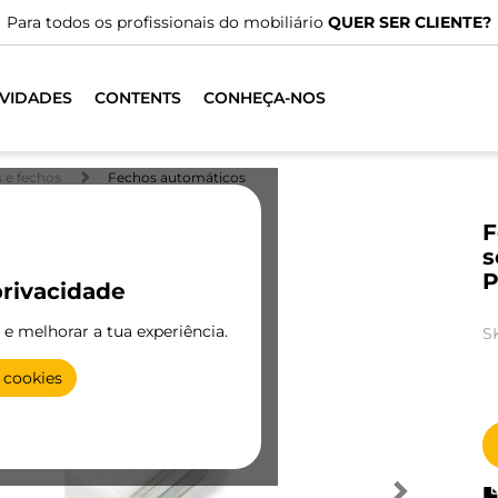
Para todos os profissionais do mobiliário
QUER SER CLIENTE?
VIDADES
CONTENTS
CONHEÇA-NOS
 e fechos
Fechos automáticos
F
s
P
rivacidade
e e melhorar a tua experiência.
S
 cookies