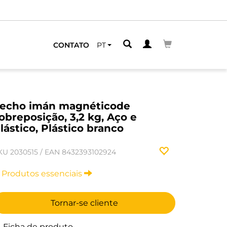
CONTATO
PT
echo imán magnéticode
obreposição, 3,2 kg, Aço e
lástico, Plástico branco
KU
2030515
/
EAN
8432393102924
Produtos essenciais
Tornar-se cliente
Ficha de produto