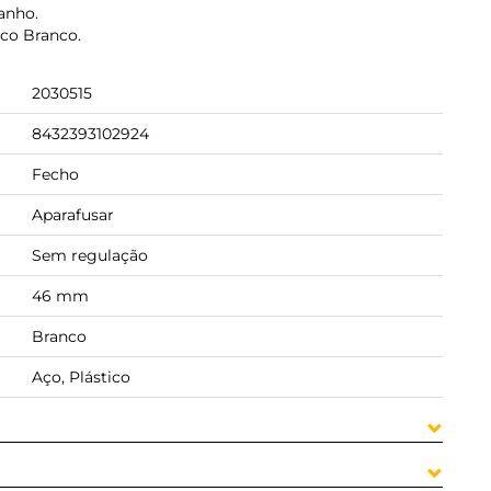
anho.
ico Branco.
2030515
8432393102924
Fecho
Aparafusar
Sem regulação
46 mm
Branco
Aço, Plástico