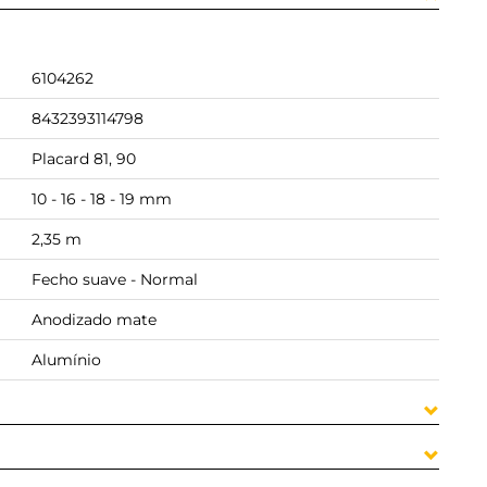
6104262
8432393114798
Placard 81, 90
10 - 16 - 18 - 19 mm
2,35 m
Fecho suave - Normal
Anodizado mate
Alumínio