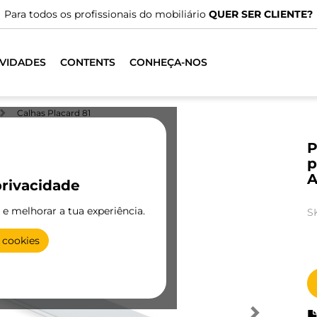
Para todos os profissionais do mobiliário
QUER SER CLIENTE?
VIDADES
CONTENTS
CONHEÇA-NOS
Calhas Placard 81
P
p
A
rivacidade
e e melhorar a tua experiência.
S
 cookies