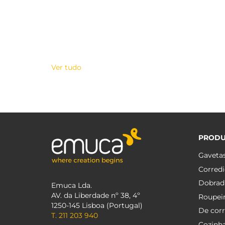
Ver tudo
PROD
Gaveta
Corredi
Dobrad
Emuca Lda.
AV. da Liberdade nº 38, 4º
Roupei
1250-145 Lisboa (Portugal)
De corr
T. 211 203 940
Cozinh