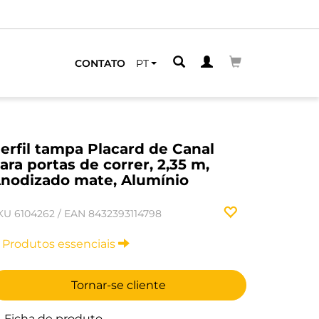
CONTATO
PT
erfil tampa Placard de Canal
ara portas de correr, 2,35 m,
nodizado mate, Alumínio
KU
6104262
/
EAN
8432393114798
Produtos essenciais
Tornar-se cliente
Ficha de produto