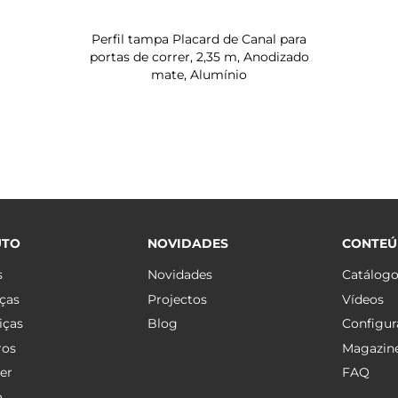
Perfil tampa Placard de Canal para
portas de correr, 2,35 m, Anodizado
mate, Alumínio
UTO
NOVIDADES
CONTE
s
Novidades
Catálog
ças
Projectos
Vídeos
iças
Blog
Configur
ros
Magazin
er
FAQ
a