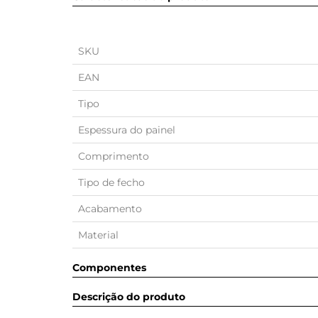
SKU
EAN
Tipo
Espessura do painel
Comprimento
Tipo de fecho
Acabamento
Material
Componentes
Descrição do produto