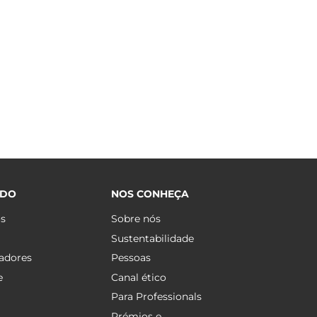
ÚDO
NOS CONHEÇA
os
Sobre nós
Sustentabilidade
adores
Pessoas
e
Canal ético
Para Professionals
Prémios e