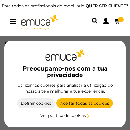
Para todos os profissionais do mobiliário
QUER SER CLIENTE?
Alternar
navegação
Grampo de rodapé Noline e Plasline
para Bone Foot com base quadrada,
Plástico, Preto
Preocupamo-nos com a tua
SKU
3913517
/
EAN
8432393327525
privacidade
Produtos essenciais
Utilizamos cookies para analisar a utilização do
nosso site e melhorar a tua experiência.
Tornar-se cliente
Definir cookies
Aceitar todas as cookies
Ficha de produto
Ver política de cookies