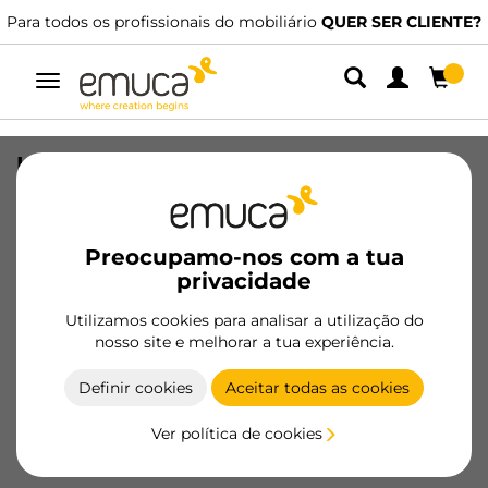
Para todos os profissionais do mobiliário
QUER SER CLIENTE?
Alternar
navegação
Lote de 108 protetores de feltro
adesivos circulares para móveis,
diâmetro 24mm, Fibra, Plástico
Castanho
Preocupamo-nos com a tua
privacidade
SKU
2038216
/
EAN
8432393126760
Utilizamos cookies para analisar a utilização do
nosso site e melhorar a tua experiência.
Tornar-se cliente
Definir cookies
Aceitar todas as cookies
Ficha de produto
Ver política de cookies