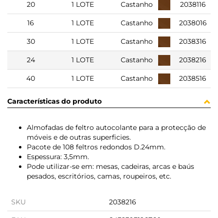
20
1 LOTE
Castanho
2038116
16
1 LOTE
Castanho
2038016
30
1 LOTE
Castanho
2038316
24
1 LOTE
Castanho
2038216
40
1 LOTE
Castanho
2038516
Características do produto
Almofadas de feltro autocolante para a protecção de
móveis e de outras superficies.
Pacote de 108 feltros redondos D.24mm.
Espessura: 3,5mm.
Pode utilizar-se em: mesas, cadeiras, arcas e baús
pesados, escritórios, camas, roupeiros, etc.
SKU
2038216