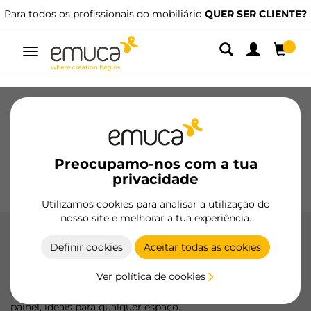
iário
QUER SER CLIENTE?
Dispomos de distribuidores especiali
Alternar
navegação
Gavetas
Corrediças
Dobradiças
Roupeiros
De correr
Cozinha
Montagem
Iluminação
Preocupamo-nos com a tua
Puxadores
privacidade
Bases
Expositores
Utilizamos cookies para analisar a utilização do
nosso site e melhorar a tua experiência.
Suportes para prateleiras de madeira
Definir cookies
Aceitar todas as cookies
Robustos e funcionais, os suportes para prateleiras de
Ver política de cookies
madeira da Emuca garantem uma instalação firme e
segura, adaptando-se a diferentes estilos e espessuras de
painel, ideais para qualquer espaço.