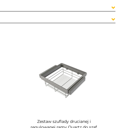
Zestaw szuflady drucianej i
regulowanej ramy Quartz do szaf,