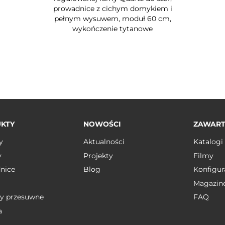
prowadnice z cichym domykiem i
pełnym wysuwem, moduł 60 cm,
wykończenie tytanowe
KTY
NOWOŚCI
ZAWAR
y
Aktualności
Katalogi
y
Projekty
Filmy
nice
Blog
Konfigur
Magazin
y przesuwne
FAQ
a