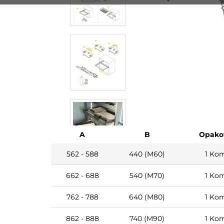
A
B
Opako
562 - 588
440 (M60)
1 Ko
662 - 688
540 (M70)
1 Ko
762 - 788
640 (M80)
1 Ko
862 - 888
740 (M90)
1 Ko