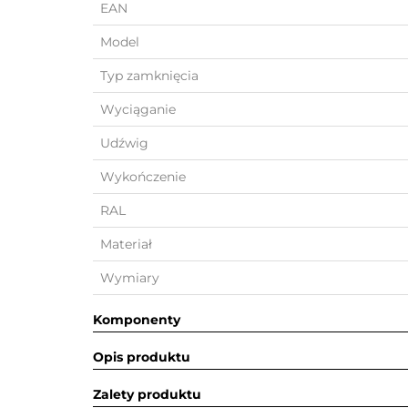
EAN
Model
Typ zamknięcia
Wyciąganie
Udźwig
Wykończenie
RAL
Materiał
Wymiary
Komponenty
Opis produktu
Zalety produktu