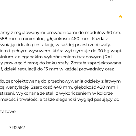
y i ramy z regulowanymi prowadnicami do modułów 60 cm.
 - 588 mm i minimalnej głębokości 460 mm. Każda z
niając idealną instalację w każdej przestrzeni szafy.
em i pełnym wysuwem, która wytrzymuje do 30 kg wagi.
luminium z eleganckim wykończeniem tytanowym (RAL
czy przykręcić ramę do boku szafy. Została zaprojektowana
f, dzięki regulacji do 13 mm w każdej prowadnicy oraz
erób, zaprojektowaną do przechowywania odzieży z łatwym
ącą wentylację. Szerokość 440 mm, głębokość 420 mm i
trzeni. Wykonana ze stali z wykończeniem w kolorze
małość i trwałość, a także elegancki wygląd pasujący do
ntażowe.
7132552