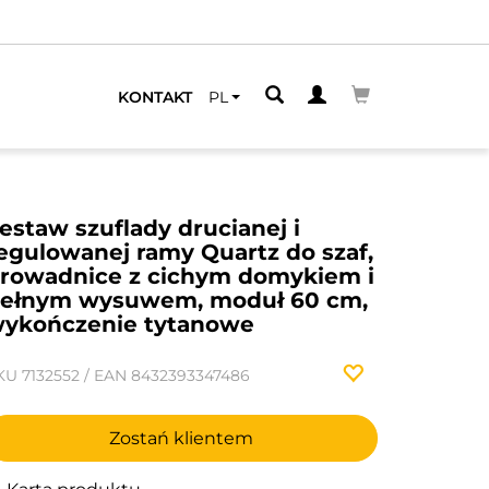
KONTAKT
PL
estaw szuflady drucianej i
egulowanej ramy Quartz do szaf,
rowadnice z cichym domykiem i
ełnym wysuwem, moduł 60 cm,
ykończenie tytanowe
KU
7132552
/
EAN
8432393347486
Zostań klientem