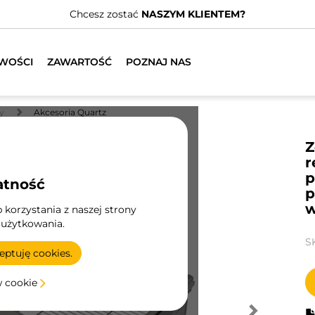
Chcesz zostać
NASZYM KLIENTEM?
WOŚCI
ZAWARTOŚĆ
POZNAJ NAS
y
Akcesoria Quartz
Z
r
p
atność
p
w
korzystania z naszej strony
 użytkowania.
S
ptuję cookies.
w cookie