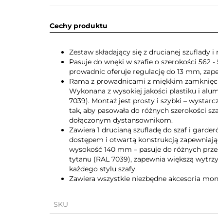
Cechy produktu
Zestaw składający się z drucianej szuflad
Pasuje do wnęki w szafie o szerokości 562
prowadnic oferuje regulację do 13 mm, zapew
Rama z prowadnicami z miękkim zamknięci
Wykonana z wysokiej jakości plastiku i a
7039). Montaż jest prosty i szybki – wystar
tak, aby pasowała do różnych szerokości sza
dołączonym dystansownikom.
Zawiera 1 drucianą szufladę do szaf i gard
dostępem i otwartą konstrukcją zapewniaj
wysokość 140 mm – pasuje do różnych przes
tytanu (RAL 7039), zapewnia większą wytrzy
każdego stylu szafy.
Zawiera wszystkie niezbędne akcesoria mo
SKU