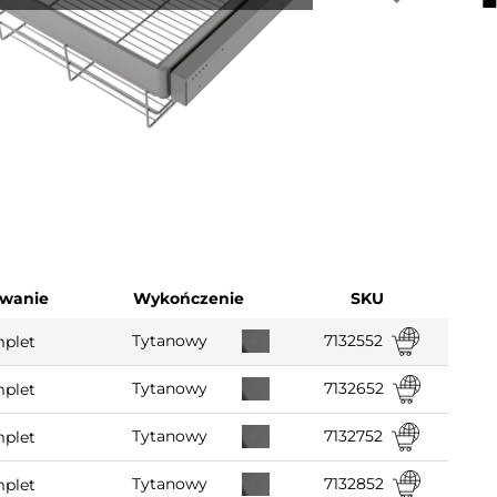
wanie
Wykończenie
SKU
7132552
Tytanowy
mplet
7132652
Tytanowy
mplet
7132752
Tytanowy
mplet
7132852
Tytanowy
mplet