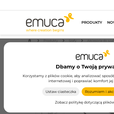
PRODUKTY
NO
Produkty
Szafy
Akcesoria do szaf
Dbamy o Twoją pryw
Korzystamy z plików cookie, aby analizować sposób 
internetowej i poprawiać komfort jej
Ustaw ciasteczka
Rozumiem i akce
Zobacz politykę dotyczącą plikó