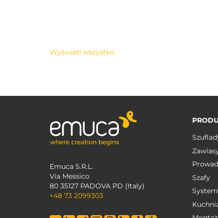
Wyświetl wszystko
PRODU
Szuflad
Zawias
Prowad
Emuca S.R.L.
Via Messico
Szafy
80 35127 PADOVA PD (Italy)
System
+48 73 2099303
Kuchni
Montaż