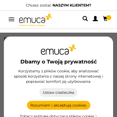
Chcesz zostać
NASZYM KLIENTEM?
Przełącz
nawigację
Drążek LED do szafy Castor, wysuwana
bateria i czujnik ruchu, L558 mm,
Plastik i aluminium, Malowany na kolor
mokka
Dbamy o Twoją prywatność
SKU
5074013
/
EAN
8432393132112
Korzystamy z plików cookie, aby analizować
sposób korzystania z naszej strony internetowej i
poprawiać komfort jej użytkowania.
Zostań klientem
Ustaw ciasteczka
Karta produktu
Rozumiem i akceptuję cookies.
Zobacz politykę dotyczącą plików cookie