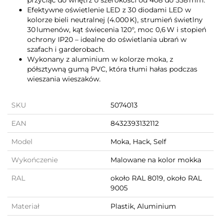
przyciąć do wnętrz o szerokości od 408 do 558 mm.
Efektywne oświetlenie LED z 30 diodami LED w
kolorze bieli neutralnej (4.000 K), strumień świetlny
30 lumenów, kąt świecenia 120°, moc 0,6 W i stopień
ochrony IP20 – idealne do oświetlania ubrań w
szafach i garderobach.
Wykonany z aluminium w kolorze moka, z
półsztywną gumą PVC, która tłumi hałas podczas
wieszania wieszaków.
SKU
5074013
EAN
8432393132112
Model
Moka, Hack, Self
Wykończenie
Malowane na kolor mokka
RAL
około RAL 8019, około RAL
9005
Materiał
Plastik, Aluminium