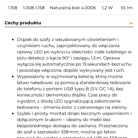
1.158
1.008-1.158
Naturalna biel 4.000K
1,2 W
55 lm
Cechy produktu
Drążek do szafy z wbudowanym oświetleniem i
czujnikiem ruchu, zaprojektowany do włączania
oprawy LED po wykryciu obecności ciała ludzkiego w
polu detekcji o kącie 90° i zasięgu 1,5 m. Oprawa
wyłącza się automatycznie po 15 sekundach bezruchu
i pozostaje włączona, dopóki wykrywany jest ruch.
Wyposażony w wyjmowaną baterię, którą można
łatwo naładować za pomocą standardowej ładowarki
do telefonu z portem USB typu B (5 V DC 1 A), bez
konieczności demontażu drążka. Czas pracy do
4 godzin, z diodą LED sygnalizującą zakończenie
ładowania – zmienia kolor z czerwonego na zielony.
Szybki i prosty montaż dzięki bocznym wspornikom i
dołączonym śrubom – idealny do mebli bez
bezpośredniego dostępu do zasilania. Przeznaczony
do szaf o szerokości 558 mm, można go łatwo