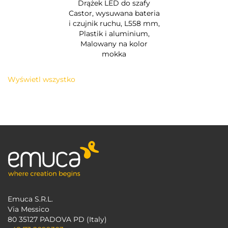
Drążek LED do szafy
Castor, wysuwana bateria
i czujnik ruchu, L558 mm,
Plastik i aluminium,
Malowany na kolor
mokka
Wyświetl wszystko
Emuca S.R.L.
Via Messico
80 35127 PADOVA PD (Italy)