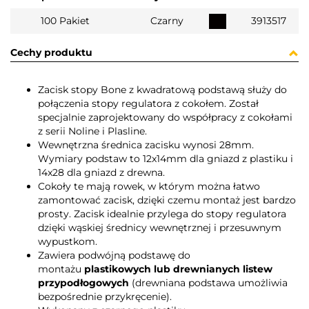
100 Pakiet
Czarny
3913517
Cechy produktu
Zacisk stopy Bone z kwadratową podstawą służy do
połączenia stopy regulatora z cokołem. Został
specjalnie zaprojektowany do współpracy z cokołami
z serii Noline i Plasline.
Wewnętrzna średnica zacisku wynosi 28mm.
Wymiary podstaw to 12x14mm dla gniazd z plastiku i
14x28 dla gniazd z drewna.
Cokoły te mają rowek, w którym można łatwo
zamontować zacisk, dzięki czemu montaż jest bardzo
prosty. Zacisk idealnie przylega do stopy regulatora
dzięki wąskiej średnicy wewnętrznej i przesuwnym
wypustkom.
Zawiera podwójną podstawę do
montażu
plastikowych lub drewnianych listew
przypodłogowych
(drewniana podstawa umożliwia
bezpośrednie przykręcenie).