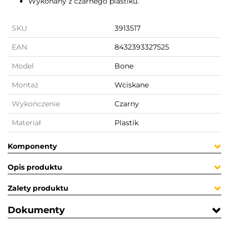
Wykonany z czarnego plastiku.
SKU
3913517
EAN
8432393327525
Model
Bone
Montaż
Wciskane
Wykończenie
Czarny
Materiał
Plastik
Komponenty
Opis produktu
Zalety produktu
Dokumenty