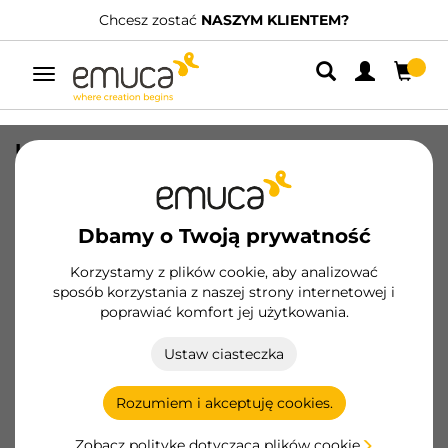
Chcesz zostać
NASZYM KLIENTEM?
Przełącz
nawigację
Uchwyt na cokoły Noline i Plasline dla
nóżek Bone z Kwadratowa podstawa,
Plastik, Czarny
Dbamy o Twoją prywatność
SKU
3913517
/
EAN
8432393327525
Korzystamy z plików cookie, aby analizować
Podstawowe produkty
sposób korzystania z naszej strony internetowej i
poprawiać komfort jej użytkowania.
Zostań klientem
Ustaw ciasteczka
Karta produktu
Rozumiem i akceptuję cookies.
Zobacz politykę dotyczącą plików cookie